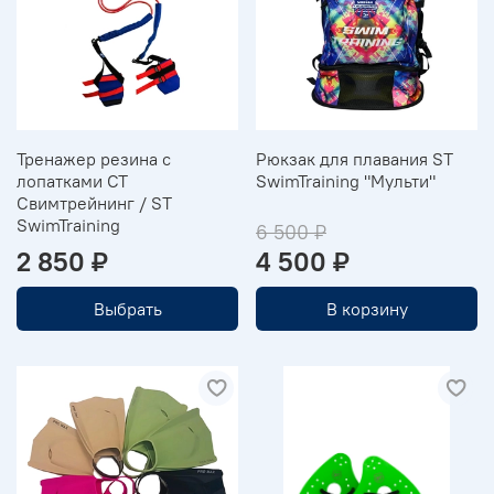
Тренажер резина с
Рюкзак для плавания ST
лопатками СТ
SwimTraining "Мульти"
Свимтрейнинг / ST
SwimTraining
6 500 ₽
2 850 ₽
4 500 ₽
Выбрать
В корзину