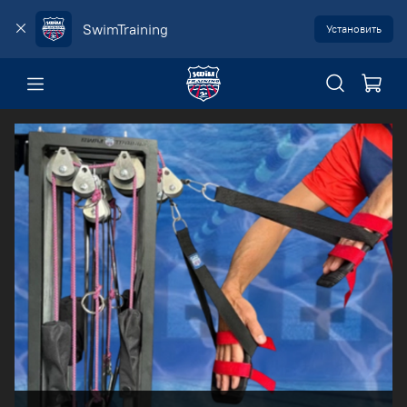
SwimTraining
Установить