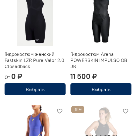
Гидрокостюм женский
Гидрокостюм Arena
Fastskin LZR Pure Valor 2.0
POWERSKIN IMPULSO OB
Closedback
JR
0 ₽
11 500 ₽
От
Выбрать
Выбрать
-15%
Нет в наличии