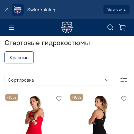
SwimTraining
Установить
Стартовые гидрокостюмы
Красные
-13%
-16%