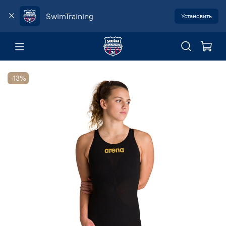
SwimTraining
Установить
-13%