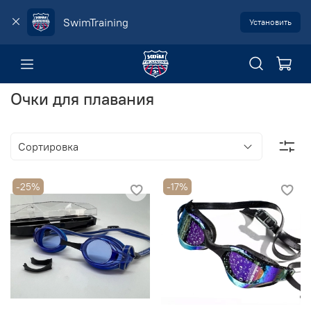
SwimTraining
Установить
Очки для плавания
-25%
-17%