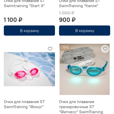
Очки для плавания ST
Очки для плавания ST
Swimtraining "Start X"
SwimTraining "Капля"
1 000 ₽
1 100 ₽
900 ₽
В корзину
В корзину
-15%
Очки для плавания ST
Очки для плавания
SwimTraining "Фокус"
тренировочные ST
"Фитнесс" SwimTraining