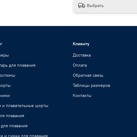
Выбрать
г
Клиенту
жеры
Доставка
арь для плавания
Оплата
костюмы
Обратная связь
шорты
Таблицы размеров
ьники
Контакты
и и плавательные шорты
ля плавания
 для плавания
и и сумки для плавания