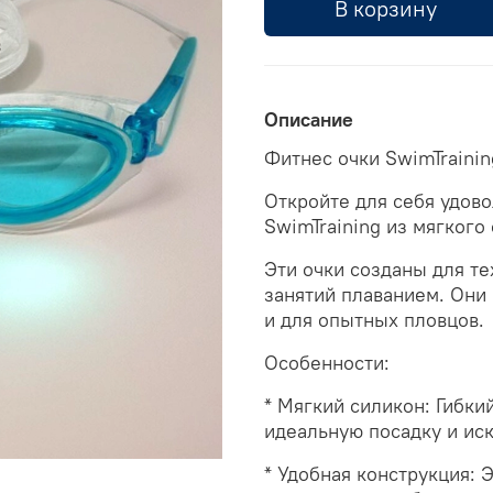
В корзину
Описание
Фитнес очки SwimTrainin
Откройте для себя удово
SwimTraining из мягкого
Эти очки созданы для те
занятий плаванием. Они 
и для опытных пловцов.
Особенности:
* Мягкий силикон: Гибки
идеальную посадку и ис
* Удобная конструкция: