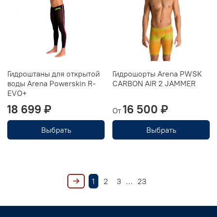
Гидроштаны для открытой
Гидрошорты Arena PWSK
воды Arena Powerskin R-
CARBON AIR 2 JAMMER
EVO+
18 699 ₽
16 500 ₽
От
Выбрать
Выбрать
1
2
3
…
23