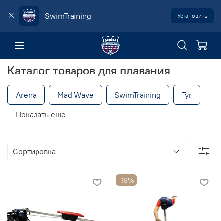
SwimTraining
Установить
Каталог товаров для плавания
Arena
Mad Wave
SwimTraining
Tyr
Показать еще
-18%