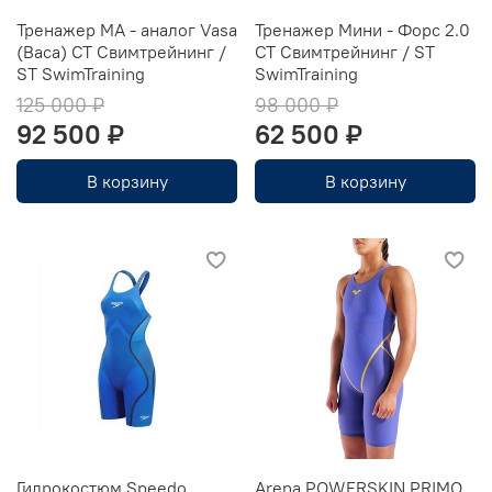
Тренажер МА - аналог Vasa
Тренажер Мини - Форс 2.0
(Васа) CT Свимтрейнинг /
CT Свимтрейнинг / ST
ST SwimTraining
SwimTraining
125 000 ₽
98 000 ₽
92 500 ₽
62 500 ₽
В корзину
В корзину
Гидрокостюм Speedo
Arena POWERSKIN PRIMO