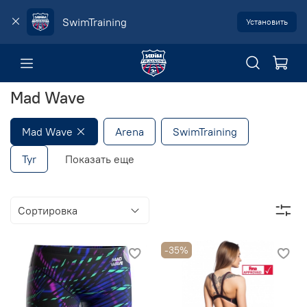
SwimTraining
Установить
Mad Wave
Mad Wave
Arena
SwimTraining
Tyr
Показать еще
-35%