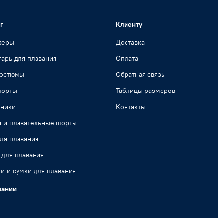
г
Клиенту
жеры
Доставка
арь для плавания
Оплата
костюмы
Обратная связь
шорты
Таблицы размеров
ьники
Контакты
и и плавательные шорты
ля плавания
 для плавания
и и сумки для плавания
пании