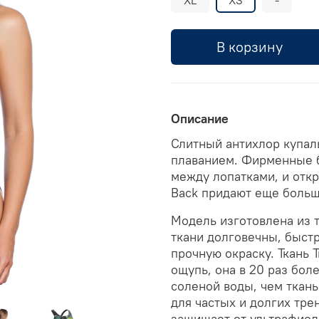
В корзину
Описание
Слитный антихлор купал
плаванием. Фирменные б
между лопатками, и отк
Back придают еще больш
Модель изготовлена из т
ткани долговечны, быстр
прочную окраску. Ткань T
ощупь, она в 20 раз бол
соленой воды, чем ткань
для частых и долгих тре
защищает от ультрафиол