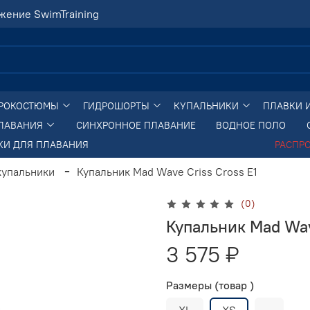
жение SwimTraining
РОКОСТЮМЫ
ГИДРОШОРТЫ
КУПАЛЬНИКИ
ПЛАВКИ 
ПЛАВАНИЯ
СИНХРОННОЕ ПЛАВАНИЕ
ВОДНОЕ ПОЛО
КИ ДЛЯ ПЛАВАНИЯ
РАСПР
купальники
Купальник Mad Wave Criss Cross E1
(0)
Купальник Mad Wav
3 575 ₽
Размеры (товар )
XL
XS
-