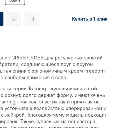
Купить в 1 клик
ьник CRISS CROSS для регулярных занятий
ретели, соединяющиеся друг с другом
рытая спина с эргономичным кроем Freedom
е свободы движения в воде.
кани серии Training - купальники из этой
о сохнут, долго держат форму, имеют очень
raining - мягкая, эластичная и приятная на
ее устойчива к воздействию хлорированной и
 с лайкрой, благодаря чему модель подходит
нировок. Также купальник из полиэстера
ета. Данная модель имеет средний вырез