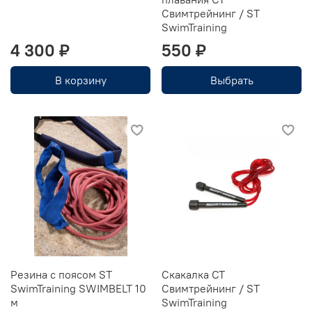
Свимтрейнинг / ST
SwimTraining
4 300 ₽
550 ₽
В корзину
Выбрать
Резина с поясом ST
Скакалка CT
SwimTraining SWIMBELT 10
Свимтрейнинг / ST
м
SwimTraining