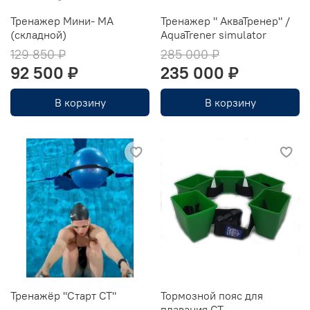
Тренажер Мини- МА
Тренажер " АкваТренер" /
(складной)
AquaTrener simulator
129 850 ₽
285 000 ₽
92 500 ₽
235 000 ₽
В корзину
В корзину
Тренажёр "Старт СТ"
Тормозной пояс для
плавания CT