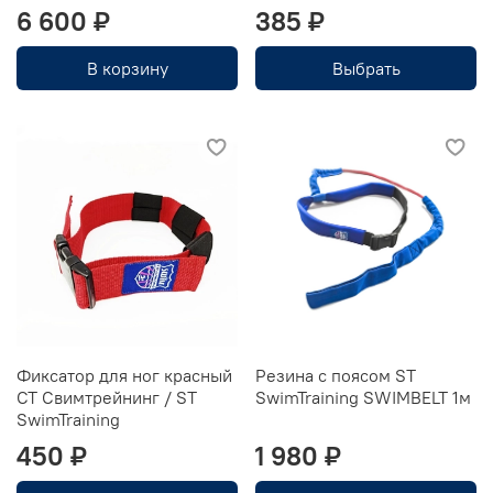
6 600 ₽
385 ₽
В корзину
Выбрать
Фиксатор для ног красный
Резина с поясом ST
CT Свимтрейнинг / ST
SwimTraining SWIMBELT 1м
SwimTraining
450 ₽
1 980 ₽