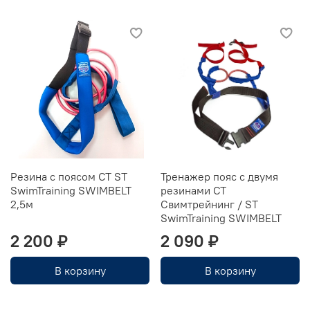
Резина с поясом СТ ST
Тренажер пояс с двумя
SwimTraining SWIMBELT
резинами CT
2,5м
Свимтрейнинг / ST
SwimTraining SWIMBELT
2 200 ₽
2 090 ₽
В корзину
В корзину