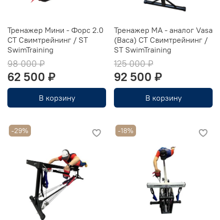
Тренажер Мини - Форс 2.0
Тренажер МА - аналог Vasa
CT Свимтрейнинг / ST
(Васа) CT Свимтрейнинг /
SwimTraining
ST SwimTraining
98 000 ₽
125 000 ₽
62 500 ₽
92 500 ₽
В корзину
В корзину
-29%
-18%