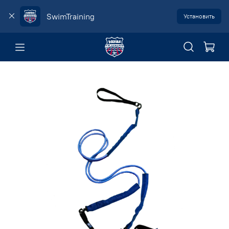
SwimTraining
Установить