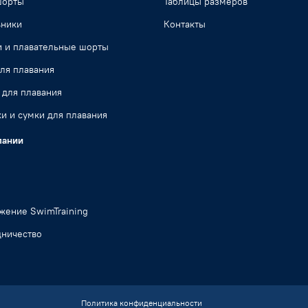
шорты
Таблицы размеров
ьники
Контакты
и и плавательные шорты
ля плавания
 для плавания
и и сумки для плавания
пании
жение SwimTraining
дничество
Политика конфиденциальности