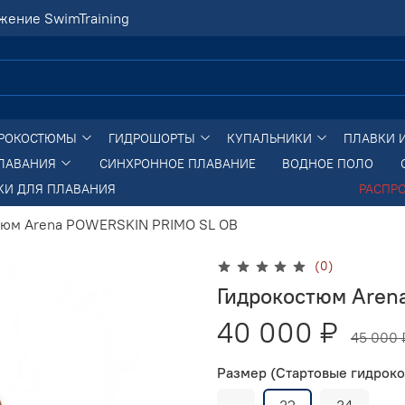
жение SwimTraining
РОКОСТЮМЫ
ГИДРОШОРТЫ
КУПАЛЬНИКИ
ПЛАВКИ 
ПЛАВАНИЯ
СИНХРОННОЕ ПЛАВАНИЕ
ВОДНОЕ ПОЛО
КИ ДЛЯ ПЛАВАНИЯ
РАСПР
тюм Arena POWERSKIN PRIMO SL OB
(0)
Гидрокостюм Aren
40 000 ₽
45 000 
Размер (Стартовые гидрок
-
32
34