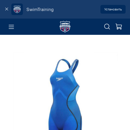
SwimTraining
Установить