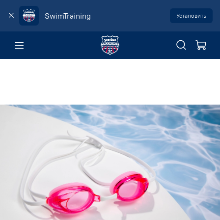
SwimTraining
Установить