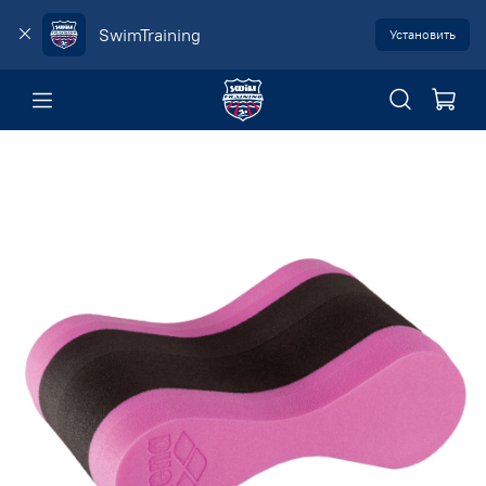
SwimTraining
Установить