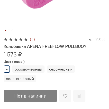
(0)
арт.
95056
Колобашка ARENA FREEFLOW PULLBUOY
1 573 ₽
Цвет (товар )
-
розово-черный
серо-черный
зелено-чёрный
Нет в наличии