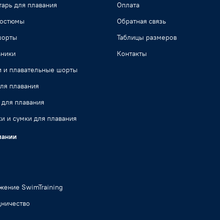
арь для плавания
Оплата
костюмы
Обратная связь
шорты
Таблицы размеров
ьники
Контакты
и и плавательные шорты
ля плавания
 для плавания
и и сумки для плавания
пании
жение SwimTraining
дничество