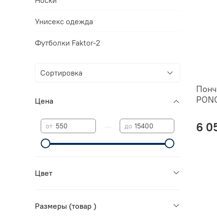
Унисекс одежда
Футболки Faktor-2
Понч
PON
Цена
—
6 0
от
до
Цвет
Размеры (товар )