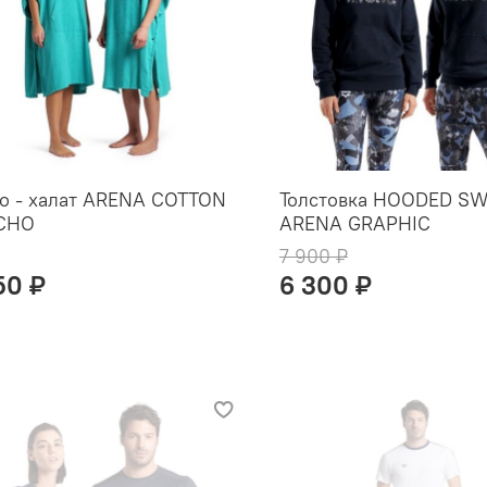
о - халат ARENA COTTON
Толстовка HOODED S
CHO
ARENA GRAPHIC
7 900 ₽
50 ₽
6 300 ₽