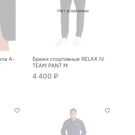
Нет в наличии
ena A-
Брюки спортивные RELAX IV
T
TEAM PANT M
4 400 ₽