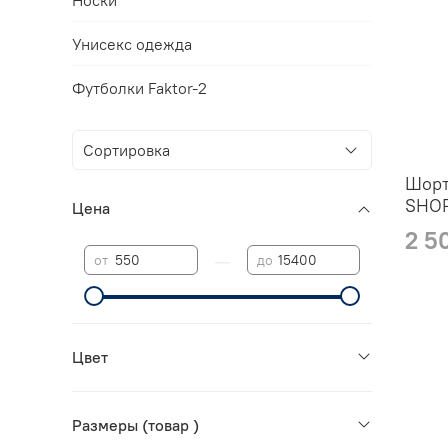
Унисекс одежда
Футболки Faktor-2
Шорт
SHO
Цена
2 5
—
от
до
Цвет
Размеры (товар )