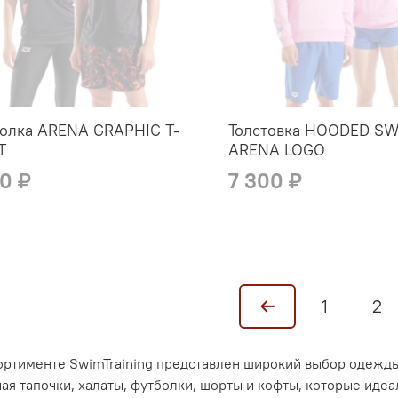
олка ARENA GRAPHIC T-
Толстовка HOODED S
T
ARENA LOGO
80 ₽
7 300 ₽
1
2
ортименте SwimTraining представлен широкий выбор одежды
ая тапочки, халаты, футболки, шорты и кофты, которые иде