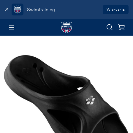
SwimTraining
Установить