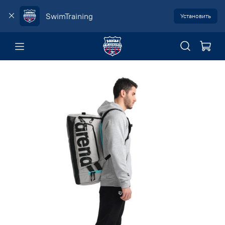
SwimTraining
Установить