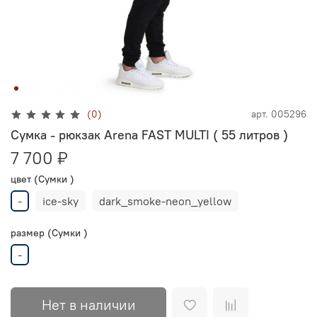
(0)
арт.
005296
Сумка - рюкзак Arena FAST MULTI ( 55 литров )
7 700 ₽
цвет (Сумки )
-
ice-sky
dark_smoke-neon_yellow
размер (Сумки )
-
Нет в наличии