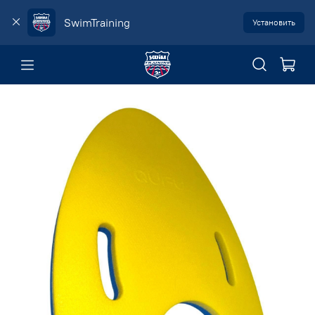
SwimTraining
Установить