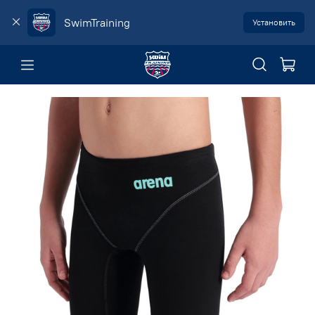
SwimTraining
Установить