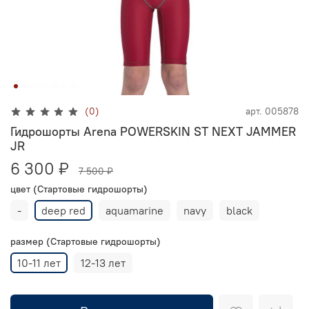
(0)
арт.
005878
Гидрошорты Arena POWERSKIN ST NEXT JAMMER
JR
6 300 ₽
7 500 ₽
цвет (Стартовые гидрошорты)
-
deep red
aquamarine
navy
black
размер (Стартовые гидрошорты)
10-11 лет
12-13 лет