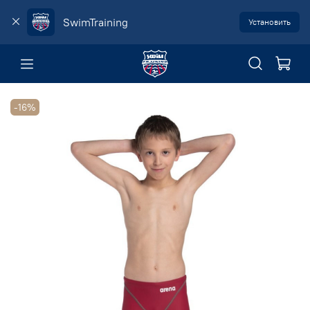
SwimTraining
Установить
-16%