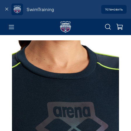
SwimTraining
Установить