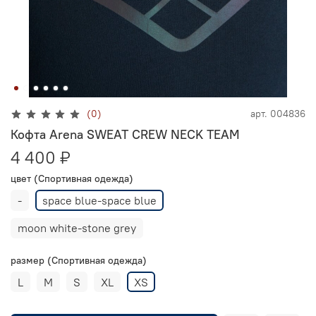
(0)
арт.
004836
Кофта Arena SWEAT CREW NECK TEAM
4 400 ₽
цвет (Cпортивная одежда)
-
space blue-space blue
moon white-stone grey
размер (Cпортивная одежда)
L
M
S
XL
XS