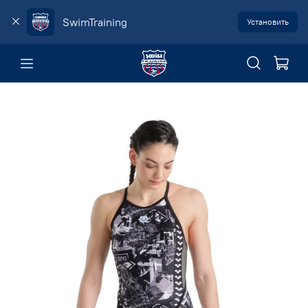
SwimTraining
Установить