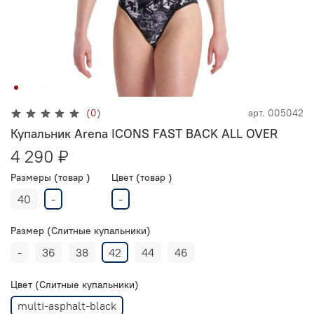
(0)
арт.
005042
Купальник Arena ICONS FAST BACK ALL OVER
4 290 ₽
Размеры (товар )
Цвет (товар )
40
-
-
Размер (Слитные купальники)
-
36
38
42
44
46
Цвет (Слитные купальники)
multi-asphalt-black