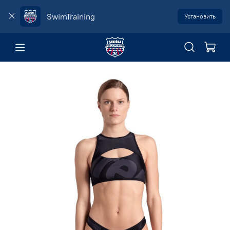
SwimTraining
Установить