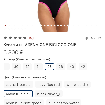
(0)
арт.
001198
Купальник ARENA ONE BIGLOGO ONE
3 800 ₽
Размер (Слитные купальники)
-
30
32
34
36
38
40
42
Цвет (Слитные купальники)
asphalt-purple
navy-fluo red
white-gold_r
black-fluo pink
black-silver_r
neon blue-soft green
blue cosmo-water