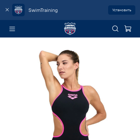
SwimTraining
Установить