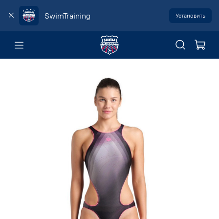
SwimTraining
Установить