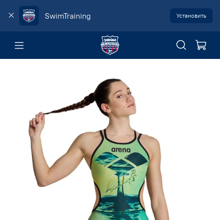
SwimTraining
Установить