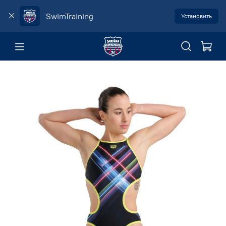
SwimTraining
Установить