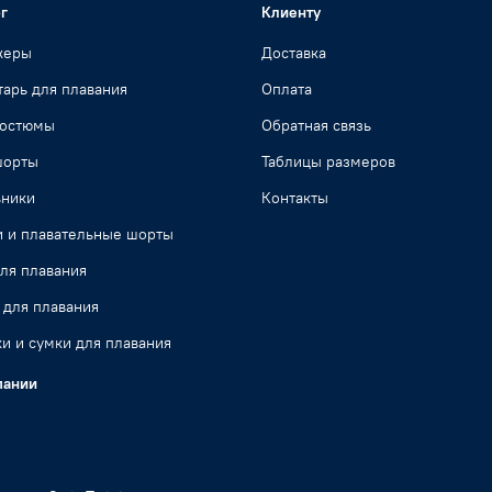
г
Клиенту
жеры
Доставка
арь для плавания
Оплата
костюмы
Обратная связь
шорты
Таблицы размеров
ьники
Контакты
и и плавательные шорты
ля плавания
 для плавания
и и сумки для плавания
пании