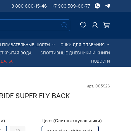
8 800 600-15-46
+7 903 509-66-77
И ПЛАВАТЕЛЬНЫЕ ШОРТЫ
ОЧКИ ДЛЯ ПЛАВАНИЯ
ОТКРЫТАЯ ВОДА
СПОРТИВНЫЕ ДНЕВНИКИ И КНИГИ
ОДАЖА
НОВОСТИ
арт.
005926
PRIDE SUPER FLY BACK
ки)
Цвет (Слитные купальники)
6
42
neon blue-white multi