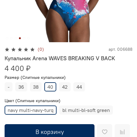
(0)
арт.
006688
Купальник Arena WAVES BREAKING V BACK
4 400 ₽
Размер (Слитные купальники)
-
36
38
40
42
44
Цвет (Слитные купальники)
navy multi-navy-turq
bl multi-bl-soft green
В корзину