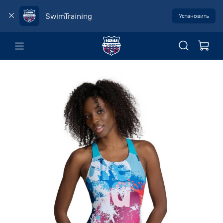
SwimTraining
Установить