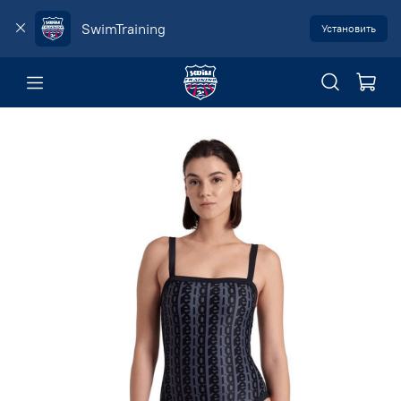
SwimTraining
Установить