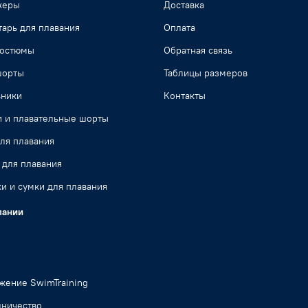
жеры
Доставка
арь для плавания
Оплата
костюмы
Обратная связь
шорты
Таблицы размеров
ьники
Контакты
и и плавательные шорты
ля плавания
 для плавания
и и сумки для плавания
пании
жение SwimTraining
дничество