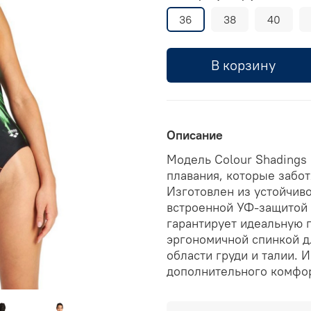
36
38
40
В корзину
Описание
Модель Colour Shadings
плавания, которые забот
Изготовлен из устойчиво
встроенной УФ-защитой 
гарантирует идеальную 
эргономичной спинкой д
области груди и талии. 
дополнительного комфор