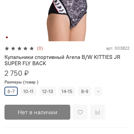
(0)
арт.
003822
Купальники спортивный Arena B/W KITTIES JR
SUPER FLY BACK
2 750 ₽
Размеры (товар )
6-7
10-11
12-13
14-15
8-9
-
Нет в наличии