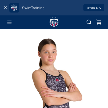
SwimTraining
Установить