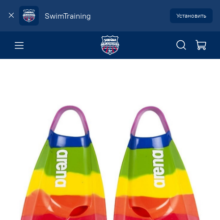
SwimTraining
Установить