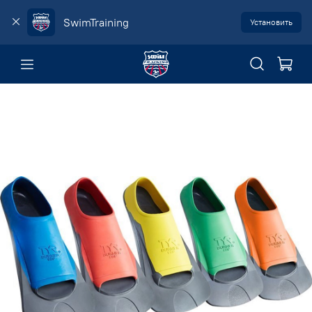
SwimTraining
Установить