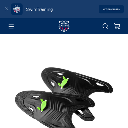
SwimTraining
Установить