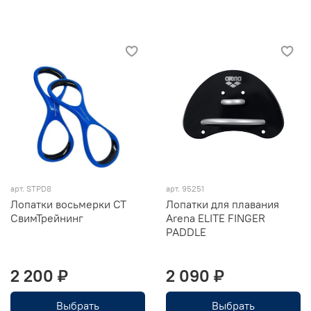
арт. STPD8
арт. 95251
Лопатки восьмерки СТ
Лопатки для плавания
СвимТрейнинг
Arena ELITE FINGER
PADDLE
2 200 ₽
2 090 ₽
Выбрать
Выбрать