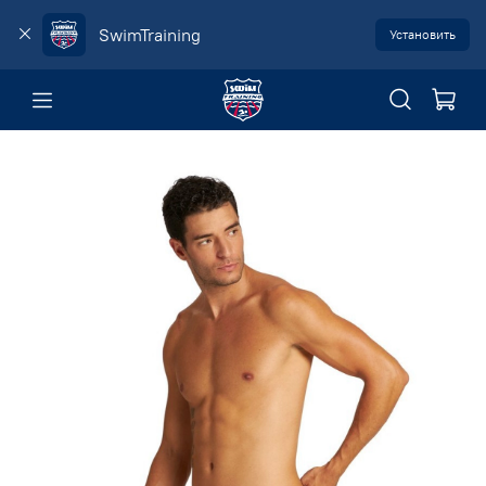
SwimTraining
Установить