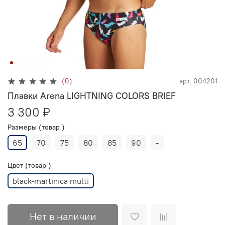
(0)
арт.
004201
Плавки Arena LIGHTNING COLORS BRIEF
3 300 ₽
Размеры (товар )
65
70
75
80
85
90
-
Цвет (товар )
black-martinica multi
Нет в наличии