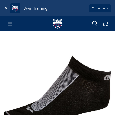
SwimTraining
Установить