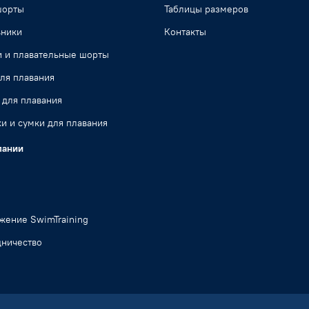
шорты
Таблицы размеров
ьники
Контакты
и и плавательные шорты
ля плавания
 для плавания
и и сумки для плавания
пании
жение SwimTraining
дничество