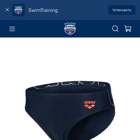
SwimTraining
Установить