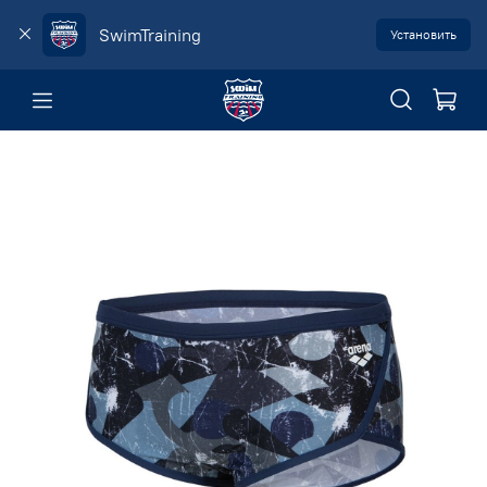
SwimTraining
Установить