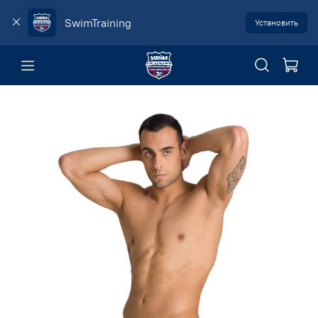
SwimTraining
Установить