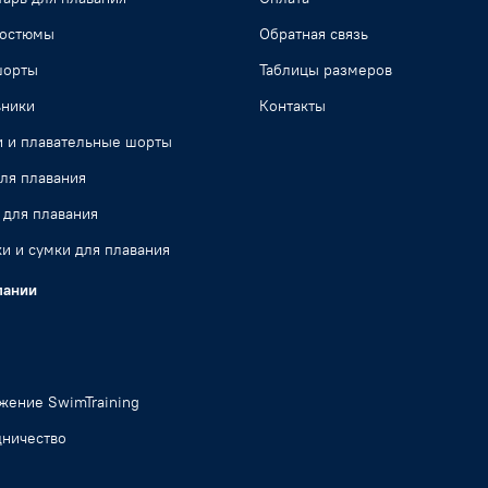
костюмы
Обратная связь
шорты
Таблицы размеров
ьники
Контакты
и и плавательные шорты
ля плавания
 для плавания
и и сумки для плавания
пании
жение SwimTraining
дничество