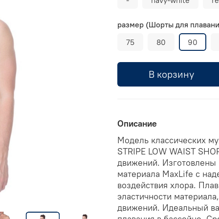
размер (Шорты для плавани
75
80
90
В корзину
Описание
Модель классических му
STRIPE LOW WAIST SHOR
движений. Изготовлены 
материала MaxLife с над
воздействия хлора. Плав
эластичности материала
движений. Идеальный ва
плавания в бассейне. Ср