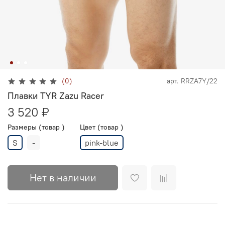
(0)
арт.
RRZA7Y/22
Плавки TYR Zazu Racer
3 520 ₽
Размеры (товар )
Цвет (товар )
S
-
pink-blue
Нет в наличии