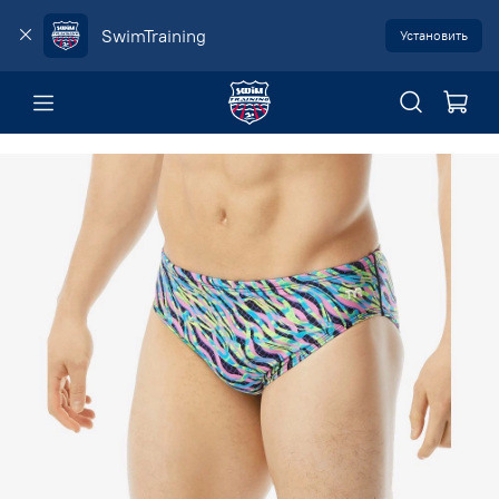
SwimTraining
Установить