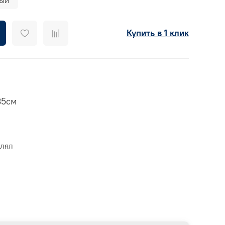
Купить в 1 клик
35см
влял