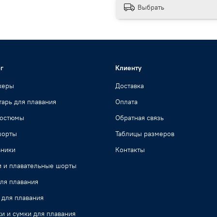
Выбрать
г
Клиенту
жеры
Доставка
арь для плавания
Оплата
костюмы
Обратная связь
шорты
Таблицы размеров
ьники
Контакты
и и плавательные шорты
ля плавания
 для плавания
и и сумки для плавания