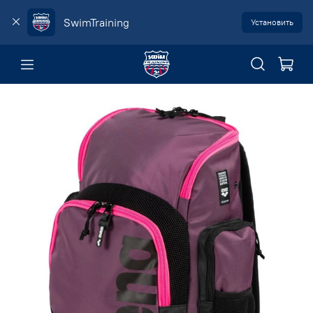
SwimTraining
Установить