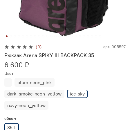
(0)
арт.
005597
Рюкзак Arena SPIKY III BACKPACK 35
6 600 ₽
Цвет
-
plum-neon_pink
dark_smoke-neon_yellow
ice-sky
navy-neon_yellow
обьем
35 L