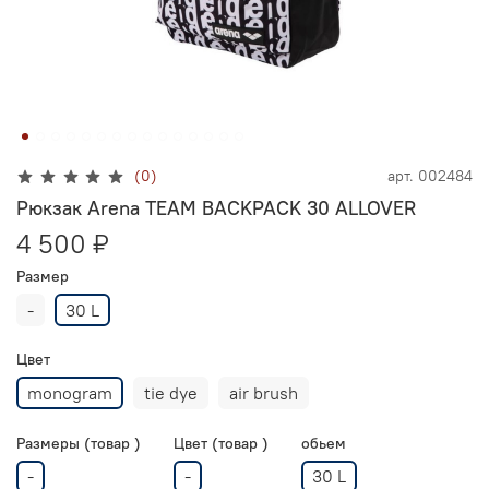
(0)
арт.
002484
Рюкзак Arena TEAM BACKPACK 30 ALLOVER
4 500 ₽
Размер
-
30 L
Цвет
monogram
tie dye
air brush
Размеры (товар )
Цвет (товар )
обьем
-
-
30 L