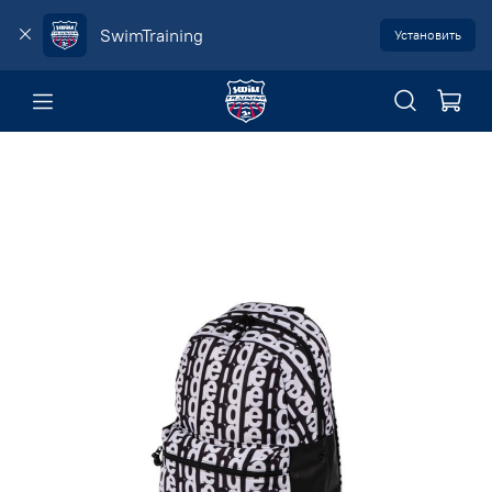
SwimTraining
Установить