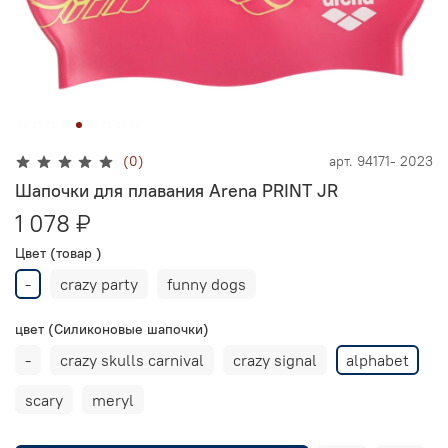
(0)
арт.
94171- 2023
Шапочки для плавания Arena PRINT JR
1 078 ₽
Цвет (товар )
-
crazy party
funny dogs
цвет (Силиконовые шапочки)
-
crazy skulls carnival
crazy signal
alphabet
scary
meryl