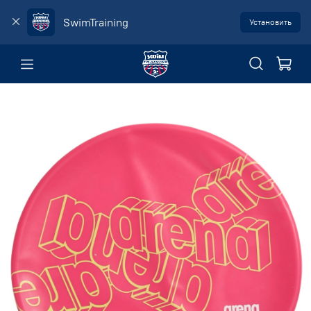
SwimTraining
Установить