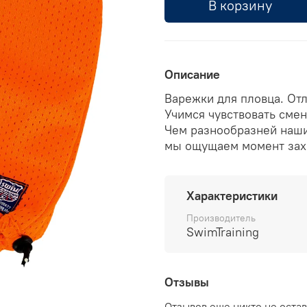
В корзину
Описание
Варежки для пловца. Отл
Учимся чувствовать смен
Чем разнообразней наши
мы ощущаем момент захв
Характеристики
Производитель
SwimTraining
Отзывы
Отзывов еще никто не оста